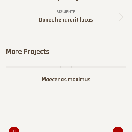
anterior
proyectos
SIGUIENTE
Donec hendrerit lacus
Proyecto
siguiente
More Projects
Maecenas maximus