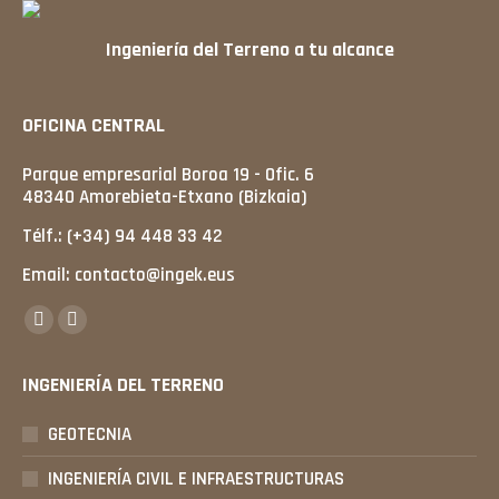
Ingeniería del Terreno a tu alcance
OFICINA CENTRAL
Parque empresarial Boroa 19 - Ofic. 6
48340 Amorebieta-Etxano (Bizkaia)
Télf.: (+34) 94 448 33 42
Email: contacto@ingek.eus
Encuéntranos en:
X
LinkedIn
página
página
INGENIERÍA DEL TERRENO
se
se
abre
abre
GEOTECNIA
en
en
una
una
INGENIERÍA CIVIL E INFRAESTRUCTURAS